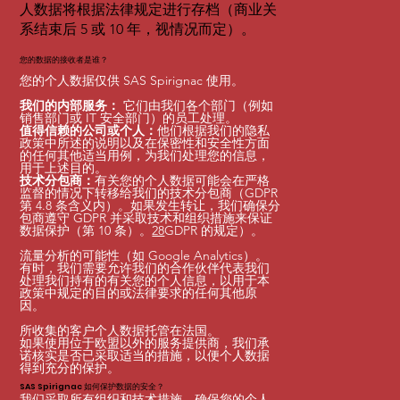
人数据将根据法律规定进行存档（商业关
系结束后 5 或 10 年，视情况而定）。
您的数据的接收者是谁？
您的个人数据仅供 SAS Spirignac 使用。
我们的内部服务：
它们由我们各个部门（例如
销售部门或 IT 安全部门）的员工处理。
值得信赖的公司或个人：
他们根据我们的隐私
政策中所述的说明以及在保密性和安全性方面
的任何其他适当用例，为我们处理您的信息，
用于上述目的。
技术分包商：
有关您的个人数据可能会在严格
监督的情况下转移给我们的技术分包商（GDPR
第 4.8 条含义内）。如果发生转让，我们确保分
包商遵守 GDPR 并采取技术和组织措施来保证
数据保护（第 10 条）。
28
GDPR 的规定）。
流量分析的可能性（如 Google Analytics）。
有时，我们需要允许我们的合作伙伴代表我们
处理我们持有的有关您的个人信息，以用于本
政策中规定的目的或法律要求的任何其他原
因。
所收集的客户个人数据托管在法国。
如果使用位于欧盟以外的服务提供商，我们承
诺核实是否已采取适当的措施，以便个人数据
得到充分的保护。
SAS Spirignac 如何保护数据的安全？
我们采取所有组织和技术措施，确保您的个人